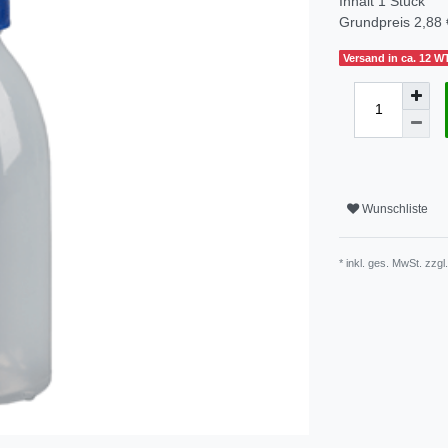
Inhalt
1
Stück
Grundpreis
2,88 
Versand in ca. 12 W
Wunschliste
* inkl. ges. MwSt. zzgl