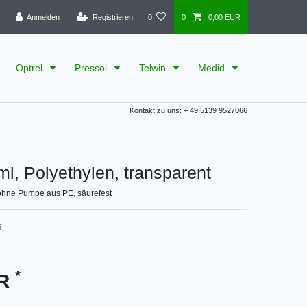
Anmelden
Registrieren
0
0
0,00 EUR
Optrel
Pressol
Telwin
Medid
Kontakt zu uns: + 49 5139 9527066
ml, Polyethylen, transparent
 ohne Pumpe aus PE, säurefest
5
*
UR