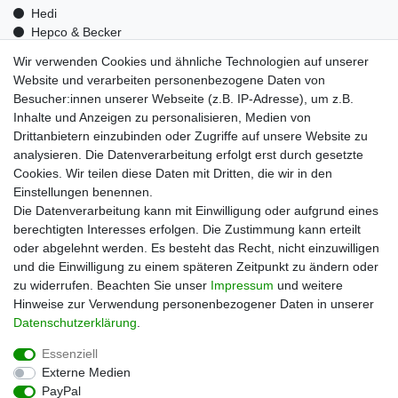
Hedi
Hepco & Becker
Medid
Wir verwenden Cookies und ähnliche Technologien auf unserer
Optrel
Website und verarbeiten personenbezogene Daten von
Pressol
Besucher:innen unserer Webseite (z.B. IP-Adresse), um z.B.
Telwin
Inhalte und Anzeigen zu personalisieren, Medien von
Mehr über uns
Drittanbietern einzubinden oder Zugriffe auf unsere Website zu
analysieren. Die Datenverarbeitung erfolgt erst durch gesetzte
Zahlungsarten
Cookies. Wir teilen diese Daten mit Dritten, die wir in den
Versand
Einstellungen benennen.
Kontakt
Die Datenverarbeitung kann mit Einwilligung oder aufgrund eines
Unsere Kaufabwicklung ist durch SSL gesichert
berechtigten Interesses erfolgen. Die Zustimmung kann erteilt
oder abgelehnt werden. Es besteht das Recht, nicht einzuwilligen
und die Einwilligung zu einem späteren Zeitpunkt zu ändern oder
zu widerrufen. Beachten Sie unser
Impressum
und weitere
Hinweise zur Verwendung personenbezogener Daten in unserer
Daten­schutz­erklärung
.
Essenziell
Externe Medien
PayPal