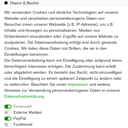
Hepco & Becker
Medid
Wir verwenden Cookies und ähnliche Technologien auf unserer
Optrel
Website und verarbeiten personenbezogene Daten von
Pressol
Besucher:innen unserer Webseite (z.B. IP-Adresse), um z.B.
Telwin
Inhalte und Anzeigen zu personalisieren, Medien von
Mehr über uns
Drittanbietern einzubinden oder Zugriffe auf unsere Website zu
analysieren. Die Datenverarbeitung erfolgt erst durch gesetzte
Zahlungsarten
Cookies. Wir teilen diese Daten mit Dritten, die wir in den
Versand
Einstellungen benennen.
Kontakt
Die Datenverarbeitung kann mit Einwilligung oder aufgrund eines
Unsere Kaufabwicklung ist durch SSL gesichert
berechtigten Interesses erfolgen. Die Zustimmung kann erteilt
oder abgelehnt werden. Es besteht das Recht, nicht einzuwilligen
und die Einwilligung zu einem späteren Zeitpunkt zu ändern oder
zu widerrufen. Beachten Sie unser
Impressum
und weitere
Hinweise zur Verwendung personenbezogener Daten in unserer
Daten­schutz­erklärung
.
Essenziell
Externe Medien
PayPal
Impressum
Daten­schutz­erklärung
AGB
Funktional