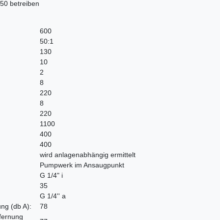
50 betreiben
600
50:1
130
10
2
8
220
8
220
1100
400
400
wird anlagenabhängig ermittelt
Pumpwerk im Ansaugpunkt
G 1/4" i
35
G 1/4'' a
nung
(db A)
:
78
tfernung