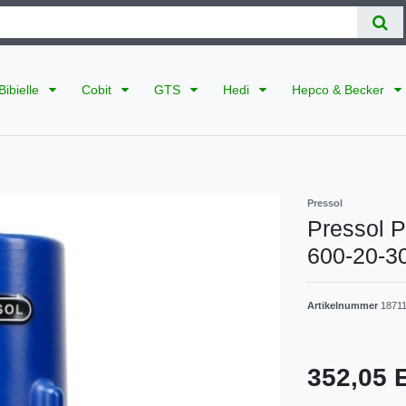
Bibielle
Cobit
GTS
Hedi
Hepco & Becker
Pressol
Pressol 
600-20-3
Artikelnummer
1871
352,05