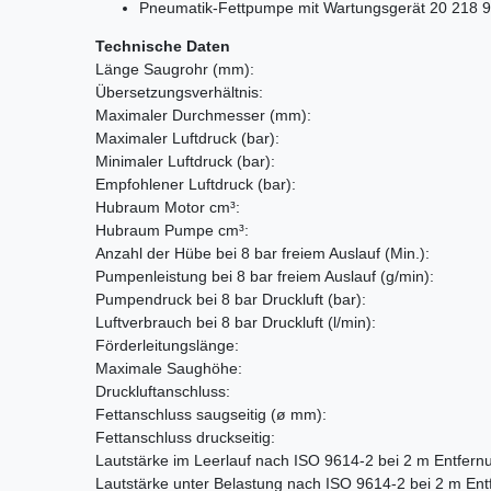
Pneumatik-Fettpumpe mit Wartungsgerät 20 218 9
Technische Daten
Länge Saugrohr
(mm)
:
Übersetzungsverhältnis:
Maximaler Durchmesser
(mm)
:
Maximaler Luftdruck
(bar)
:
Minimaler Luftdruck
(bar)
:
Empfohlener Luftdruck
(bar)
:
Hubraum Motor cm³:
Hubraum Pumpe cm³:
Anzahl der Hübe bei 8 bar freiem Auslauf (Min.):
Pumpenleistung bei 8 bar freiem Auslauf
(g/min)
:
Pumpendruck bei 8 bar Druckluft
(bar)
:
Luftverbrauch bei 8 bar Druckluft
(l/min)
:
Förderleitungslänge:
Maximale Saughöhe:
Druckluftanschluss:
Fettanschluss saugseitig (ø mm):
Fettanschluss druckseitig:
Lautstärke im Leerlauf nach ISO 9614-2 bei 2 m Entfer
Lautstärke unter Belastung nach ISO 9614-2 bei 2 m En