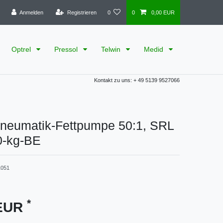
Anmelden
Registrieren
0
0
0,00 EUR
Optrel
Pressol
Telwin
Medid
Kontakt zu uns: + 49 5139 9527066
Pneumatik-Fettpumpe 50:1, SRL
0-kg-BE
1051
*
 EUR