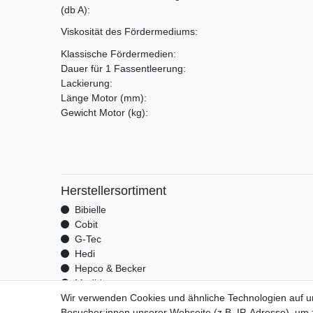
(db A)
:
Viskosität des Fördermediums:
Klassische Fördermedien:
Dauer für 1 Fassentleerung:
Lackierung:
Länge Motor
(mm)
:
Gewicht Motor
(kg)
:
Herstellersortiment
Bibielle
Cobit
G-Tec
Hedi
Hepco & Becker
Medid
Wir verwenden Cookies und ähnliche Technologien auf 
Optrel
Besucher:innen unserer Webseite (z.B. IP-Adresse), um z
Pressol