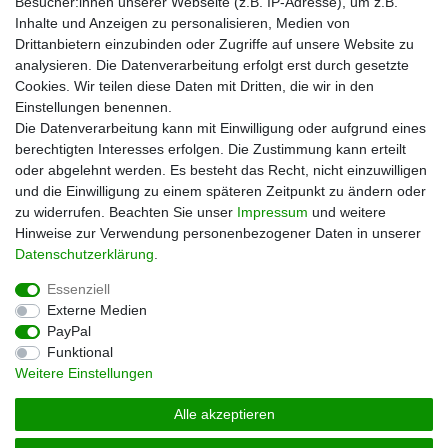
Besucher:innen unserer Webseite (z.B. IP-Adresse), um z.B.
Telwin
Inhalte und Anzeigen zu personalisieren, Medien von
Mehr über uns
Drittanbietern einzubinden oder Zugriffe auf unsere Website zu
analysieren. Die Datenverarbeitung erfolgt erst durch gesetzte
Zahlungsarten
Cookies. Wir teilen diese Daten mit Dritten, die wir in den
Versand
Einstellungen benennen.
Kontakt
Die Datenverarbeitung kann mit Einwilligung oder aufgrund eines
berechtigten Interesses erfolgen. Die Zustimmung kann erteilt
Unsere Kaufabwicklung ist durch SSL gesichert
oder abgelehnt werden. Es besteht das Recht, nicht einzuwilligen
und die Einwilligung zu einem späteren Zeitpunkt zu ändern oder
zu widerrufen. Beachten Sie unser
Impressum
und weitere
Hinweise zur Verwendung personenbezogener Daten in unserer
Daten­schutz­erklärung
.
Essenziell
Externe Medien
PayPal
Impressum
Daten­schutz­erklärung
AGB
Funktional
Weitere Einstellungen
Widerrufs­recht
Vertrag widerrufen
Alle akzeptieren