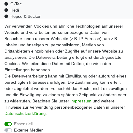
G-Tec
Hedi
Hepco & Becker
Medid
Wir verwenden Cookies und ähnliche Technologien auf unserer
Optrel
Website und verarbeiten personenbezogene Daten von
Pressol
Besucher:innen unserer Webseite (z.B. IP-Adresse), um z.B.
Telwin
Inhalte und Anzeigen zu personalisieren, Medien von
Mehr über uns
Drittanbietern einzubinden oder Zugriffe auf unsere Website zu
analysieren. Die Datenverarbeitung erfolgt erst durch gesetzte
Zahlungsarten
Cookies. Wir teilen diese Daten mit Dritten, die wir in den
Versand
Einstellungen benennen.
Kontakt
Die Datenverarbeitung kann mit Einwilligung oder aufgrund eines
berechtigten Interesses erfolgen. Die Zustimmung kann erteilt
Unsere Kaufabwicklung ist durch SSL gesichert
oder abgelehnt werden. Es besteht das Recht, nicht einzuwilligen
und die Einwilligung zu einem späteren Zeitpunkt zu ändern oder
zu widerrufen. Beachten Sie unser
Impressum
und weitere
Hinweise zur Verwendung personenbezogener Daten in unserer
Daten­schutz­erklärung
.
Essenziell
Externe Medien