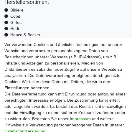
Herstellersortiment
Bibielle
Cobit
G-Tec
Hedi
Hepco & Becker
Medid
Wir verwenden Cookies und ähnliche Technologien auf unserer
Optrel
Website und verarbeiten personenbezogene Daten von
Pressol
Besucher:innen unserer Webseite (z.B. IP-Adresse), um z.B.
Telwin
Inhalte und Anzeigen zu personalisieren, Medien von
Mehr über uns
Drittanbietern einzubinden oder Zugriffe auf unsere Website zu
analysieren. Die Datenverarbeitung erfolgt erst durch gesetzte
Zahlungsarten
Cookies. Wir teilen diese Daten mit Dritten, die wir in den
Versand
Einstellungen benennen.
Kontakt
Die Datenverarbeitung kann mit Einwilligung oder aufgrund eines
berechtigten Interesses erfolgen. Die Zustimmung kann erteilt
Unsere Kaufabwicklung ist durch SSL gesichert
oder abgelehnt werden. Es besteht das Recht, nicht einzuwilligen
und die Einwilligung zu einem späteren Zeitpunkt zu ändern oder
zu widerrufen. Beachten Sie unser
Impressum
und weitere
Hinweise zur Verwendung personenbezogener Daten in unserer
Daten­schutz­erklärung
.