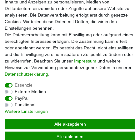
Inhalte und Anzeigen zu personalisieren, Medien von
Mehr über uns
Drittanbietern einzubinden oder Zugriffe auf unsere Website zu
analysieren. Die Datenverarbeitung erfolgt erst durch gesetzte
Zahlungsarten
Cookies. Wir teilen diese Daten mit Dritten, die wir in den
Versand
Einstellungen benennen.
Kontakt
Die Datenverarbeitung kann mit Einwilligung oder aufgrund eines
berechtigten Interesses erfolgen. Die Zustimmung kann erteilt
Unsere Kaufabwicklung ist durch SSL gesichert
oder abgelehnt werden. Es besteht das Recht, nicht einzuwilligen
und die Einwilligung zu einem späteren Zeitpunkt zu ändern oder
zu widerrufen. Beachten Sie unser
Impressum
und weitere
Hinweise zur Verwendung personenbezogener Daten in unserer
Daten­schutz­erklärung
.
Essenziell
Externe Medien
PayPal
Impressum
Daten­schutz­erklärung
AGB
Funktional
Weitere Einstellungen
Widerrufs­recht
Vertrag widerrufen
Alle akzeptieren
Alle ablehnen
© Copyright 2026 | Alle Rechte vorbehalten.