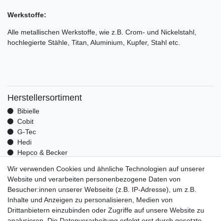
Werkstoffe:
Alle metallischen Werkstoffe, wie z.B. Crom- und Nickelstahl,
hochlegierte Stähle, Titan, Aluminium, Kupfer, Stahl etc.
Herstellersortiment
Bibielle
Cobit
G-Tec
Hedi
Hepco & Becker
Medid
Wir verwenden Cookies und ähnliche Technologien auf unserer
Optrel
Website und verarbeiten personenbezogene Daten von
Pressol
Besucher:innen unserer Webseite (z.B. IP-Adresse), um z.B.
Telwin
Inhalte und Anzeigen zu personalisieren, Medien von
Mehr über uns
Drittanbietern einzubinden oder Zugriffe auf unsere Website zu
analysieren. Die Datenverarbeitung erfolgt erst durch gesetzte