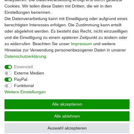
Zahlungsarten
Cookies. Wir teilen diese Daten mit Dritten, die wir in den
Versand
Einstellungen benennen.
Kontakt
Die Datenverarbeitung kann mit Einwilligung oder aufgrund eines
berechtigten Interesses erfolgen. Die Zustimmung kann erteilt
Unsere Kaufabwicklung ist durch SSL gesichert
oder abgelehnt werden. Es besteht das Recht, nicht einzuwilligen
und die Einwilligung zu einem späteren Zeitpunkt zu ändern oder
zu widerrufen. Beachten Sie unser
Impressum
und weitere
Hinweise zur Verwendung personenbezogener Daten in unserer
Daten­schutz­erklärung
.
Essenziell
Externe Medien
PayPal
Impressum
Daten­schutz­erklärung
AGB
Funktional
Weitere Einstellungen
Widerrufs­recht
Vertrag widerrufen
Alle akzeptieren
Alle ablehnen
© Copyright 2026 | Alle Rechte vorbehalten.
Auswahl akzeptieren