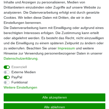
Inhalte und Anzeigen zu personalisieren, Medien von
Mehr über uns
Drittanbietern einzubinden oder Zugriffe auf unsere Website zu
analysieren. Die Datenverarbeitung erfolgt erst durch gesetzte
Zahlungsarten
Cookies. Wir teilen diese Daten mit Dritten, die wir in den
Versand
Einstellungen benennen.
Kontakt
Die Datenverarbeitung kann mit Einwilligung oder aufgrund eines
berechtigten Interesses erfolgen. Die Zustimmung kann erteilt
Unsere Kaufabwicklung ist durch SSL gesichert
oder abgelehnt werden. Es besteht das Recht, nicht einzuwilligen
und die Einwilligung zu einem späteren Zeitpunkt zu ändern oder
zu widerrufen. Beachten Sie unser
Impressum
und weitere
Hinweise zur Verwendung personenbezogener Daten in unserer
Daten­schutz­erklärung
.
Essenziell
Externe Medien
PayPal
Impressum
Daten­schutz­erklärung
AGB
Funktional
Weitere Einstellungen
Widerrufs­recht
Vertrag widerrufen
Alle akzeptieren
Alle ablehnen