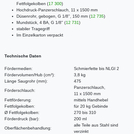
Fettfolgekolben
(
17 300
)
Hochdruck-Panzerschlauch, 11 x 1500 mm
Düsenrohr, gebogen, G 1/8'', 150 mm
(
12 735
)
Mundstück, 4 BA, G 1/8''
(
12 731
)
stabiler Tragegriff
Im Einzelkarton verpackt
Technische Daten
Fördermedien:
Schmierfette bis NLGI 2
Fördervolumen/Hub (cm³):
3,8 kg
Länge Saugrohr
(mm)
:
475
Panzerschlauch,
Förderschlauch:
11 x 1500 mm
Fettförderung:
mittels Handhebel
Fettfolgekolben:
für 20 kg Gebinde
Ø Fettfolgekolben:
270 bis 310
Förderdruck
(bar)
:
200 ml
alle Teile aus Stahl sind
Oberflächenbehandlung:
verzinkt