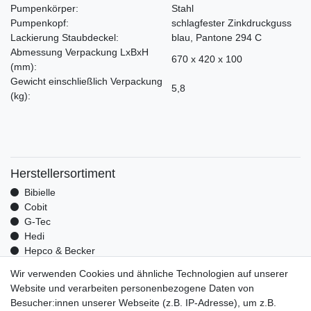
Pumpenkörper:
Stahl
Pumpenkopf:
schlagfester Zinkdruckguss
Lackierung Staubdeckel:
blau, Pantone 294 C
Abmessung Verpackung LxBxH
670 x 420 x 100
(mm)
:
Gewicht einschließlich Verpackung
5,8
(kg)
:
Herstellersortiment
Bibielle
Cobit
G-Tec
Hedi
Hepco & Becker
Medid
Wir verwenden Cookies und ähnliche Technologien auf unserer
Optrel
Website und verarbeiten personenbezogene Daten von
Pressol
Besucher:innen unserer Webseite (z.B. IP-Adresse), um z.B.
Telwin