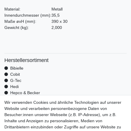
Material:
Metall
Innendurchmesser
(mm)
:
35,5
Maße øxH
(mm)
:
390 x 30
Gewicht
(kg)
:
2,000
Herstellersortiment
Bibielle
Cobit
G-Tec
Hedi
Hepco & Becker
Medid
Wir verwenden Cookies und ähnliche Technologien auf unserer
Optrel
Website und verarbeiten personenbezogene Daten von
Pressol
Besucher:innen unserer Webseite (z.B. IP-Adresse), um z.B.
Telwin
Inhalte und Anzeigen zu personalisieren, Medien von
Mehr über uns
Drittanbietern einzubinden oder Zugriffe auf unsere Website zu