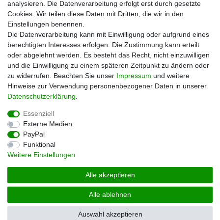
analysieren. Die Datenverarbeitung erfolgt erst durch gesetzte
Zahlungsarten
Cookies. Wir teilen diese Daten mit Dritten, die wir in den
Versand
Einstellungen benennen.
Kontakt
Die Datenverarbeitung kann mit Einwilligung oder aufgrund eines
berechtigten Interesses erfolgen. Die Zustimmung kann erteilt
Unsere Kaufabwicklung ist durch SSL gesichert
oder abgelehnt werden. Es besteht das Recht, nicht einzuwilligen
und die Einwilligung zu einem späteren Zeitpunkt zu ändern oder
zu widerrufen. Beachten Sie unser
Impressum
und weitere
Hinweise zur Verwendung personenbezogener Daten in unserer
Daten­schutz­erklärung
.
Essenziell
Externe Medien
PayPal
Impressum
Daten­schutz­erklärung
AGB
Funktional
Weitere Einstellungen
Widerrufs­recht
Vertrag widerrufen
Alle akzeptieren
Alle ablehnen
© Copyright 2026 | Alle Rechte vorbehalten.
Auswahl akzeptieren