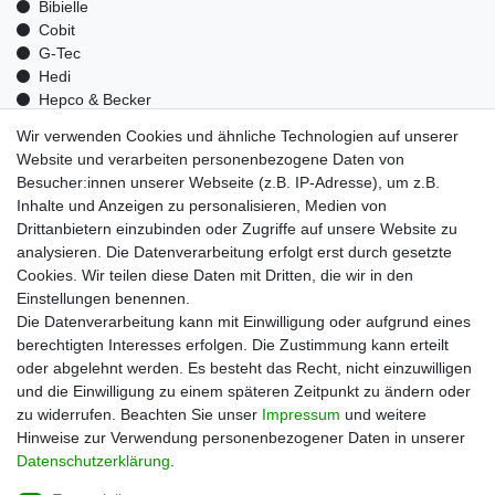
Bibielle
Cobit
G-Tec
Hedi
Hepco & Becker
Medid
Wir verwenden Cookies und ähnliche Technologien auf unserer
Optrel
Website und verarbeiten personenbezogene Daten von
Pressol
Besucher:innen unserer Webseite (z.B. IP-Adresse), um z.B.
Telwin
Inhalte und Anzeigen zu personalisieren, Medien von
Mehr über uns
Drittanbietern einzubinden oder Zugriffe auf unsere Website zu
analysieren. Die Datenverarbeitung erfolgt erst durch gesetzte
Zahlungsarten
Cookies. Wir teilen diese Daten mit Dritten, die wir in den
Versand
Einstellungen benennen.
Kontakt
Die Datenverarbeitung kann mit Einwilligung oder aufgrund eines
berechtigten Interesses erfolgen. Die Zustimmung kann erteilt
Unsere Kaufabwicklung ist durch SSL gesichert
oder abgelehnt werden. Es besteht das Recht, nicht einzuwilligen
und die Einwilligung zu einem späteren Zeitpunkt zu ändern oder
zu widerrufen. Beachten Sie unser
Impressum
und weitere
Hinweise zur Verwendung personenbezogener Daten in unserer
Daten­schutz­erklärung
.