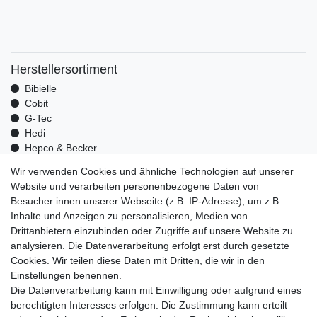
Herstellersortiment
Bibielle
Cobit
G-Tec
Hedi
Hepco & Becker
Medid
Wir verwenden Cookies und ähnliche Technologien auf unserer
Optrel
Website und verarbeiten personenbezogene Daten von
Pressol
Besucher:innen unserer Webseite (z.B. IP-Adresse), um z.B.
Telwin
Inhalte und Anzeigen zu personalisieren, Medien von
Mehr über uns
Drittanbietern einzubinden oder Zugriffe auf unsere Website zu
analysieren. Die Datenverarbeitung erfolgt erst durch gesetzte
Zahlungsarten
Cookies. Wir teilen diese Daten mit Dritten, die wir in den
Versand
Einstellungen benennen.
Kontakt
Die Datenverarbeitung kann mit Einwilligung oder aufgrund eines
berechtigten Interesses erfolgen. Die Zustimmung kann erteilt
Unsere Kaufabwicklung ist durch SSL gesichert