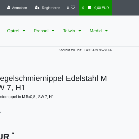
Anmelden
Registrieren
0
0
0,00 EUR
Optrel
Pressol
Telwin
Medid
Kontakt zu uns: + 49 5139 9527066
egelschmiernippel Edelstahl M
W 7, H1
iernippel in M 5x0,8 , SW 7, H1
6
*
EUR