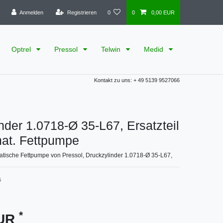
Anmelden
Registrieren
0
0
0,00 EUR
Optrel
Pressol
Telwin
Medid
Kontakt zu uns: + 49 5139 9527066
nder 1.0718-Ø 35-L67, Ersatzteil
mat. Fettpumpe
matische Fettpumpe von Pressol, Druckzylinder 1.0718-Ø 35-L67,
6
*
EUR