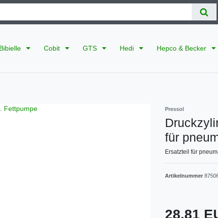
Bibielle
Cobit
GTS
Hedi
Hepco & Becker
Pressol
Druckzyli
für pneu
Ersatzteil für pneu
Artikelnummer
8750
28,81 