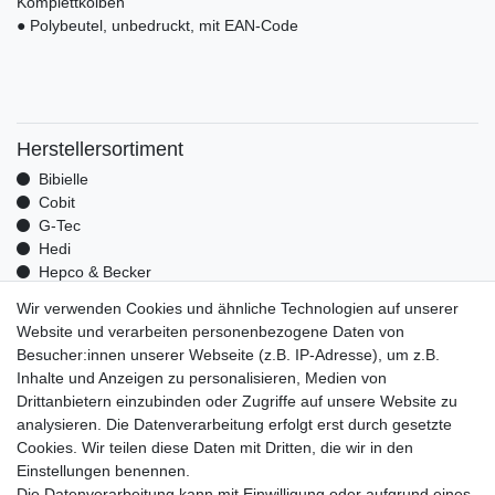
Komplettkolben
● Polybeutel, unbedruckt, mit EAN-Code
Herstellersortiment
Bibielle
Cobit
G-Tec
Hedi
Hepco & Becker
Medid
Wir verwenden Cookies und ähnliche Technologien auf unserer
Optrel
Website und verarbeiten personenbezogene Daten von
Pressol
Besucher:innen unserer Webseite (z.B. IP-Adresse), um z.B.
Telwin
Inhalte und Anzeigen zu personalisieren, Medien von
Mehr über uns
Drittanbietern einzubinden oder Zugriffe auf unsere Website zu
analysieren. Die Datenverarbeitung erfolgt erst durch gesetzte
Zahlungsarten
Cookies. Wir teilen diese Daten mit Dritten, die wir in den
Versand
Einstellungen benennen.
Kontakt
Die Datenverarbeitung kann mit Einwilligung oder aufgrund eines