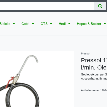
Bibielle
Cobit
GTS
Hedi
Hepco & Becker
Pressol
Pressol 1
l/min, Öl
Getriebeölpumpe, S
Absperrhahn, für ma
Artikelnummer
1702