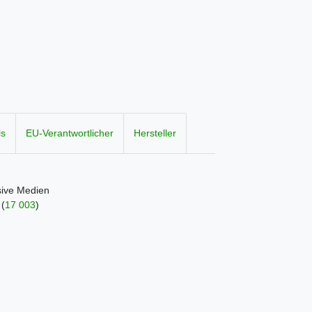
ls
EU-Verantwortlicher
Hersteller
sive Medien
e
(
17 003
)