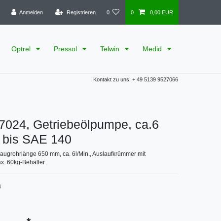
Anmelden
Registrieren
0
0
0,00 EUR
Optrel
Pressol
Telwin
Medid
Kontakt zu uns: + 49 5139 9527066
7024, Getriebeölpumpe, ca.6
e bis SAE 140
augrohrlänge 650 mm, ca. 6l/Min., Auslaufkrümmer mit
x. 60kg-Behälter
4