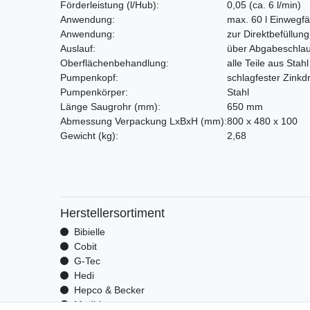
Förderleistung
(l/Hub)
:
0,05 (ca. 6 l/min)
Anwendung:
max. 60 l Einwegf
Anwendung:
zur Direktbefüllun
Auslauf:
über Abgabeschlau
Oberflächenbehandlung:
alle Teile aus Stahl
Pumpenkopf:
schlagfester Zinkd
Pumpenkörper:
Stahl
Länge Saugrohr
(mm)
:
650 mm
Abmessung Verpackung LxBxH
(mm)
:
800 x 480 x 100
Gewicht
(kg)
:
2,68
Herstellersortiment
Bibielle
Cobit
G-Tec
Hedi
Hepco & Becker
Medid