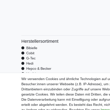
Herstellersortiment
Bibielle
Cobit
G-Tec
Hedi
Hepco & Becker
Medid
Wir verwenden Cookies und ähnliche Technologien auf 
Optrel
Besucher:innen unserer Webseite (z.B. IP-Adresse), um z
Pressol
Drittanbietern einzubinden oder Zugriffe auf unsere Webs
Telwin
gesetzte Cookies. Wir teilen diese Daten mit Dritten, die
Die Datenverarbeitung kann mit Einwilligung oder aufgru
erteilt oder abgelehnt werden. Es besteht das Recht, nich
Impressu
zu ändern oder zu widerrufen. Beachten Sie unser
Impr