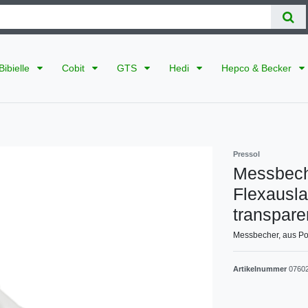
Bibielle
Cobit
GTS
Hedi
Hepco & Becker
Pressol
Messbeche
Flexausla
transpare
Messbecher, aus Pol
Artikelnummer
0760