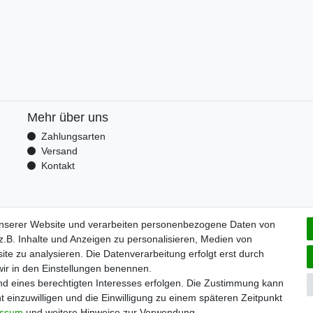
Mehr über uns
Zahlungsarten
Versand
Kontakt
unserer Website und verarbeiten personenbezogene Daten von
.B. Inhalte und Anzeigen zu personalisieren, Medien von
ite zu analysieren. Die Datenverarbeitung erfolgt erst durch
 wir in den Einstellungen benennen.
nd eines berechtigten Interesses erfolgen. Die Zustimmung kann
t einzuwilligen und die Einwilligung zu einem späteren Zeitpunkt
m
Daten­schutz­erklärung
AGB
Widerrufs­recht
Vertrag wi
essum
und weitere Hinweise zur Verwendung