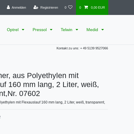
Anmelden
Registrieren
0
0
0,00 EUR
Optrel
Pressol
Telwin
Medid
Kontakt zu uns: + 49 5139 9527066
r, aus Polyethylen mit
uf 160 mm lang, 2 Liter, weiß,
nt,Nr. 07602
yethylen mit Flexauslauf 160 mm lang, 2 Liter, weiß, transparent,
2