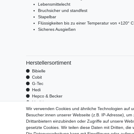
Lebensmittelecht
Bruchsicher und standfest
Stapelbar
Flüssigkeiten bis zu einer Temperatur von +120° C
Sicheres Ausgießen
Herstellersortiment
Bibielle
Cobit
G-Tec
Hedi
Hepco & Becker
Medid
Wir verwenden Cookies und ähnliche Technologien auf 
Optrel
Besucher:innen unserer Webseite (z.B. IP-Adresse), um z
Pressol
Drittanbietern einzubinden oder Zugriffe auf unsere Webs
Telwin
gesetzte Cookies. Wir teilen diese Daten mit Dritten, die
Die Datenverarbeitung kann mit Einwilligung oder aufgru