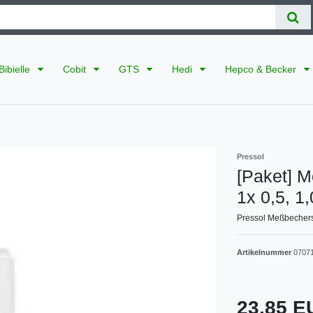
Bibielle
Cobit
GTS
Hedi
Hepco & Becker
Pressol
[Paket] M
1x 0,5, 1,
Pressol Meßbechersa
Artikelnummer
0707
23,85 