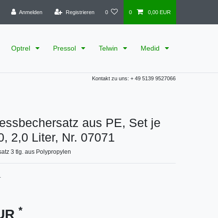
Anmelden
Registrieren
0
0
0,00 EUR
Optrel
Pressol
Telwin
Medid
Kontakt zu uns: + 49 5139 9527066
essbechersatz aus PE, Set je
0, 2,0 Liter, Nr. 07071
tz 3 tlg. aus Polypropylen
1
*
EUR