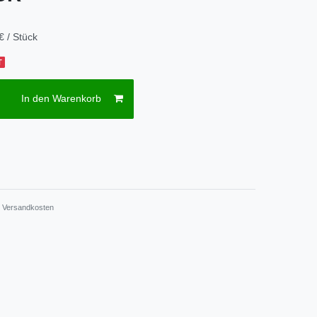
€ / Stück
T
In den Warenkorb
.
Versandkosten