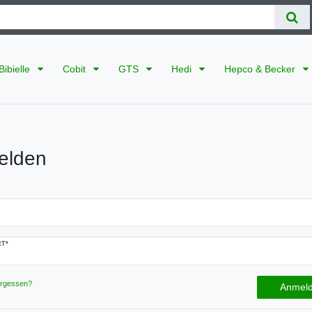
Bibielle
Cobit
GTS
Hedi
Hepco & Becker
elden
T*
ergessen?
Anmel