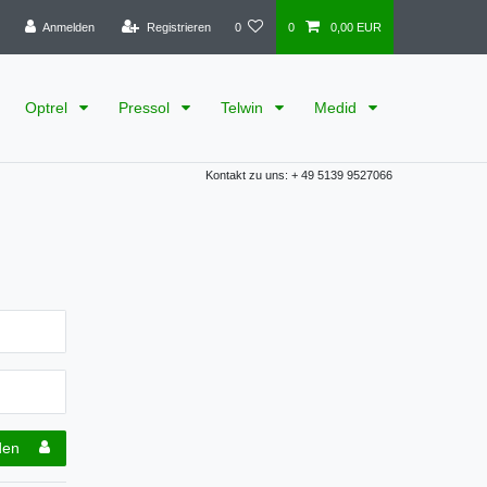
Anmelden
Registrieren
0
0
0,00 EUR
Optrel
Pressol
Telwin
Medid
Kontakt zu uns: + 49 5139 9527066
den