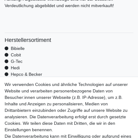
Verdeutlichung abgebildet und werden nicht mitverkauft!
Herstellersortiment
Bibielle
Cobit
G-Tec
Hedi
Hepco & Becker
Medid
Wir verwenden Cookies und ähnliche Technologien auf unserer
Optrel
Website und verarbeiten personenbezogene Daten von
Pressol
Besucher:innen unserer Webseite (z.B. IP-Adresse), um z.B.
Telwin
Inhalte und Anzeigen zu personalisieren, Medien von
Mehr über uns
Drittanbietern einzubinden oder Zugriffe auf unsere Website zu
analysieren. Die Datenverarbeitung erfolgt erst durch gesetzte
Zahlungsarten
Cookies. Wir teilen diese Daten mit Dritten, die wir in den
Versand
Einstellungen benennen.
Kontakt
Die Datenverarbeitung kann mit Einwilligung oder aufgrund eines