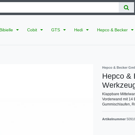
Bibielle
Cobit
GTS
Hedi
Hepco & Becker
Hepco & Becker Gm
Hepco & B
Werkzeugt
Klappbare Mittelwan
Vorderwand mit 14 
Gummischlaufen, Rü
Artikelnummer
5091