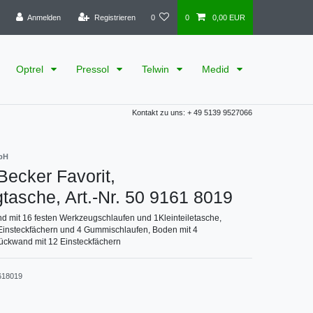
Anmelden
Registrieren
0
0
0,00 EUR
Optrel
Pressol
Telwin
Medid
Kontakt zu uns: + 49 5139 9527066
bH
ecker Favorit,
asche, Art.-Nr. 50 9161 8019
d mit 16 festen Werkzeugschlaufen und 1Kleinteiletasche,
Einsteckfächern und 4 Gummischlaufen, Boden mit 4
ckwand mit 12 Einsteckfächern
618019