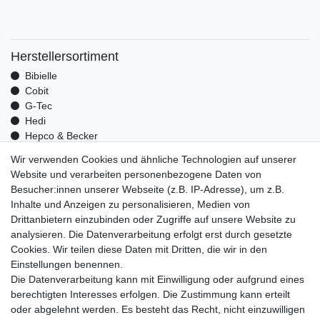
Herstellersortiment
Bibielle
Cobit
G-Tec
Hedi
Hepco & Becker
Medid
Wir verwenden Cookies und ähnliche Technologien auf unserer
Optrel
Website und verarbeiten personenbezogene Daten von
Pressol
Besucher:innen unserer Webseite (z.B. IP-Adresse), um z.B.
Telwin
Inhalte und Anzeigen zu personalisieren, Medien von
Mehr über uns
Drittanbietern einzubinden oder Zugriffe auf unsere Website zu
analysieren. Die Datenverarbeitung erfolgt erst durch gesetzte
Zahlungsarten
Cookies. Wir teilen diese Daten mit Dritten, die wir in den
Versand
Einstellungen benennen.
Kontakt
Die Datenverarbeitung kann mit Einwilligung oder aufgrund eines
berechtigten Interesses erfolgen. Die Zustimmung kann erteilt
Unsere Kaufabwicklung ist durch SSL gesichert
oder abgelehnt werden. Es besteht das Recht, nicht einzuwilligen