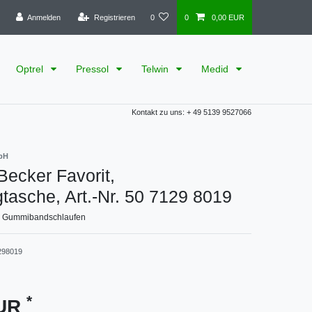
Anmelden
Registrieren
0
0
0,00 EUR
Optrel
Pressol
Telwin
Medid
Kontakt zu uns: + 49 5139 9527066
bH
ecker Favorit,
asche, Art.-Nr. 50 7129 8019
 3 Gummibandschlaufen
298019
*
EUR