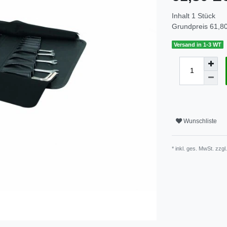
Inhalt
1
Stück
Grundpreis
61,80
Versand in 1-3 WT
Wunschliste
* inkl. ges. MwSt. zzgl