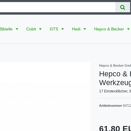
Bibielle
Cobit
GTS
Hedi
Hepco & Becker
Hepco & Becker Gm
Hepco & B
Werkzeugt
17 Einsteckfächer,
Artikelnummer
5071
61,80 