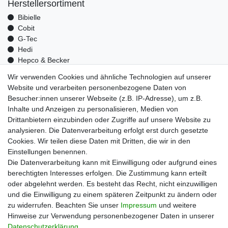
Herstellersortiment
Bibielle
Cobit
G-Tec
Hedi
Hepco & Becker
Medid
Wir verwenden Cookies und ähnliche Technologien auf unserer
Optrel
Website und verarbeiten personenbezogene Daten von
Pressol
Besucher:innen unserer Webseite (z.B. IP-Adresse), um z.B.
Telwin
Inhalte und Anzeigen zu personalisieren, Medien von
Mehr über uns
Drittanbietern einzubinden oder Zugriffe auf unsere Website zu
analysieren. Die Datenverarbeitung erfolgt erst durch gesetzte
Zahlungsarten
Cookies. Wir teilen diese Daten mit Dritten, die wir in den
Versand
Einstellungen benennen.
Kontakt
Die Datenverarbeitung kann mit Einwilligung oder aufgrund eines
berechtigten Interesses erfolgen. Die Zustimmung kann erteilt
Unsere Kaufabwicklung ist durch SSL gesichert
oder abgelehnt werden. Es besteht das Recht, nicht einzuwilligen
und die Einwilligung zu einem späteren Zeitpunkt zu ändern oder
zu widerrufen. Beachten Sie unser
Impressum
und weitere
Hinweise zur Verwendung personenbezogener Daten in unserer
Daten­schutz­erklärung
.