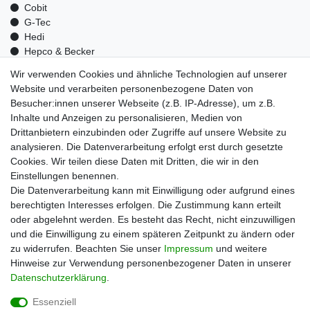
Cobit
G-Tec
Hedi
Hepco & Becker
Medid
Wir verwenden Cookies und ähnliche Technologien auf unserer
Optrel
Website und verarbeiten personenbezogene Daten von
Pressol
Besucher:innen unserer Webseite (z.B. IP-Adresse), um z.B.
Telwin
Inhalte und Anzeigen zu personalisieren, Medien von
Mehr über uns
Drittanbietern einzubinden oder Zugriffe auf unsere Website zu
analysieren. Die Datenverarbeitung erfolgt erst durch gesetzte
Zahlungsarten
Cookies. Wir teilen diese Daten mit Dritten, die wir in den
Versand
Einstellungen benennen.
Kontakt
Die Datenverarbeitung kann mit Einwilligung oder aufgrund eines
berechtigten Interesses erfolgen. Die Zustimmung kann erteilt
Unsere Kaufabwicklung ist durch SSL gesichert
oder abgelehnt werden. Es besteht das Recht, nicht einzuwilligen
und die Einwilligung zu einem späteren Zeitpunkt zu ändern oder
zu widerrufen. Beachten Sie unser
Impressum
und weitere
Hinweise zur Verwendung personenbezogener Daten in unserer
Daten­schutz­erklärung
.
Essenziell