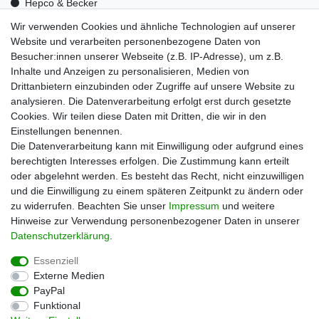
Hepco & Becker
Medid
Wir verwenden Cookies und ähnliche Technologien auf unserer
Optrel
Website und verarbeiten personenbezogene Daten von
Pressol
Besucher:innen unserer Webseite (z.B. IP-Adresse), um z.B.
Telwin
Inhalte und Anzeigen zu personalisieren, Medien von
Mehr über uns
Drittanbietern einzubinden oder Zugriffe auf unsere Website zu
analysieren. Die Datenverarbeitung erfolgt erst durch gesetzte
Zahlungsarten
Cookies. Wir teilen diese Daten mit Dritten, die wir in den
Versand
Einstellungen benennen.
Kontakt
Die Datenverarbeitung kann mit Einwilligung oder aufgrund eines
berechtigten Interesses erfolgen. Die Zustimmung kann erteilt
Unsere Kaufabwicklung ist durch SSL gesichert
oder abgelehnt werden. Es besteht das Recht, nicht einzuwilligen
und die Einwilligung zu einem späteren Zeitpunkt zu ändern oder
zu widerrufen. Beachten Sie unser
Impressum
und weitere
Hinweise zur Verwendung personenbezogener Daten in unserer
Daten­schutz­erklärung
.
Essenziell
Externe Medien
PayPal
Impressum
Daten­schutz­erklärung
AGB
Funktional