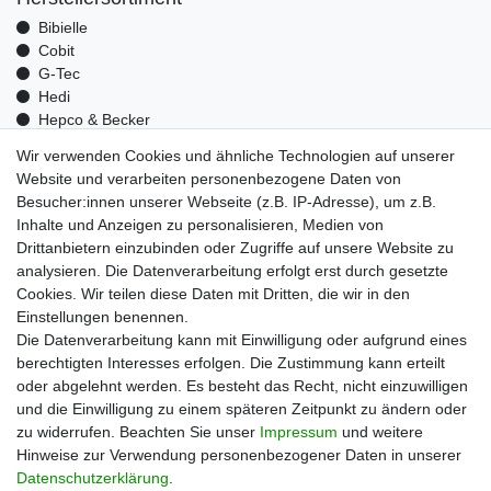
Bibielle
Cobit
G-Tec
Hedi
Hepco & Becker
Medid
Wir verwenden Cookies und ähnliche Technologien auf unserer
Optrel
Website und verarbeiten personenbezogene Daten von
Pressol
Besucher:innen unserer Webseite (z.B. IP-Adresse), um z.B.
Telwin
Inhalte und Anzeigen zu personalisieren, Medien von
Mehr über uns
Drittanbietern einzubinden oder Zugriffe auf unsere Website zu
analysieren. Die Datenverarbeitung erfolgt erst durch gesetzte
Zahlungsarten
Cookies. Wir teilen diese Daten mit Dritten, die wir in den
Versand
Einstellungen benennen.
Kontakt
Die Datenverarbeitung kann mit Einwilligung oder aufgrund eines
berechtigten Interesses erfolgen. Die Zustimmung kann erteilt
Unsere Kaufabwicklung ist durch SSL gesichert
oder abgelehnt werden. Es besteht das Recht, nicht einzuwilligen
und die Einwilligung zu einem späteren Zeitpunkt zu ändern oder
zu widerrufen. Beachten Sie unser
Impressum
und weitere
Hinweise zur Verwendung personenbezogener Daten in unserer
Daten­schutz­erklärung
.