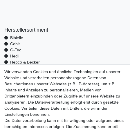
Herstellersortiment
Bibielle
Cobit
G-Tec
Hedi
Hepco & Becker
Medid
Wir verwenden Cookies und ähnliche Technologien auf unserer
Optrel
Website und verarbeiten personenbezogene Daten von
Pressol
Besucher:innen unserer Webseite (z.B. IP-Adresse), um z.B.
Telwin
Inhalte und Anzeigen zu personalisieren, Medien von
Mehr über uns
Drittanbietern einzubinden oder Zugriffe auf unsere Website zu
analysieren. Die Datenverarbeitung erfolgt erst durch gesetzte
Zahlungsarten
Cookies. Wir teilen diese Daten mit Dritten, die wir in den
Versand
Einstellungen benennen.
Kontakt
Die Datenverarbeitung kann mit Einwilligung oder aufgrund eines
berechtigten Interesses erfolgen. Die Zustimmung kann erteilt
Unsere Kaufabwicklung ist durch SSL gesichert