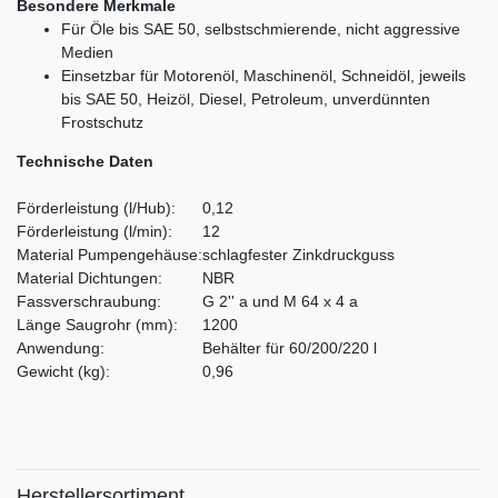
Besondere Merkmale
Für Öle bis SAE 50, selbstschmierende, nicht aggressive
Medien
Einsetzbar für Motorenöl, Maschinenöl, Schneidöl, jeweils
bis SAE 50, Heizöl, Diesel, Petroleum, unverdünnten
Frostschutz
Technische Daten
Förderleistung
(l/Hub)
:
0,12
Förderleistung
(l/min)
:
12
Material Pumpengehäuse:
schlagfester Zinkdruckguss
Material Dichtungen:
NBR
Fassverschraubung:
G 2'' a und M 64 x 4 a
Länge Saugrohr
(mm)
:
1200
Anwendung:
Behälter für 60/200/220 l
Gewicht
(kg)
:
0,96
Herstellersortiment