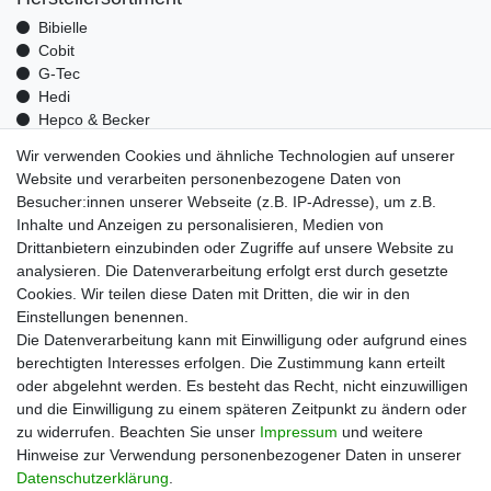
Bibielle
Cobit
G-Tec
Hedi
Hepco & Becker
Medid
Wir verwenden Cookies und ähnliche Technologien auf unserer
Optrel
Website und verarbeiten personenbezogene Daten von
Pressol
Besucher:innen unserer Webseite (z.B. IP-Adresse), um z.B.
Telwin
Inhalte und Anzeigen zu personalisieren, Medien von
Mehr über uns
Drittanbietern einzubinden oder Zugriffe auf unsere Website zu
analysieren. Die Datenverarbeitung erfolgt erst durch gesetzte
Zahlungsarten
Cookies. Wir teilen diese Daten mit Dritten, die wir in den
Versand
Einstellungen benennen.
Kontakt
Die Datenverarbeitung kann mit Einwilligung oder aufgrund eines
berechtigten Interesses erfolgen. Die Zustimmung kann erteilt
Unsere Kaufabwicklung ist durch SSL gesichert
oder abgelehnt werden. Es besteht das Recht, nicht einzuwilligen
und die Einwilligung zu einem späteren Zeitpunkt zu ändern oder
zu widerrufen. Beachten Sie unser
Impressum
und weitere
Hinweise zur Verwendung personenbezogener Daten in unserer
Daten­schutz­erklärung
.